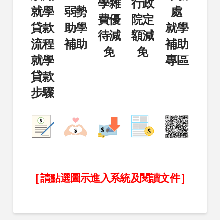
學雜
行政
就學
弱勢
處
費優
院定
貸款
助學
就學
待減
額減
流程
補助
補助
免
免
就學
專區
貸款
步驟
[ 請點選圖示進入系統及閱讀文件 ]